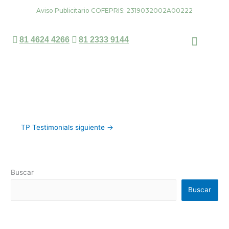
Ir
Aviso Publicitario COFEPRIS: 2319032002A00222
al
contenido
81 4624 4266
81 2333 9144
Dra. Claudia Meléndez
Agendar una cita
TP Testimonials siguiente
→
Buscar
Buscar