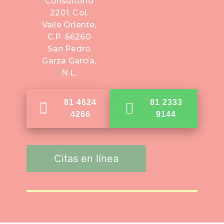
Consultorio
2201, Col.
Valle Oriente,
C.P. 66260
San Pedro
Garza García,
N.L.
81 4624
81 2333
4266
9144
Citas en línea