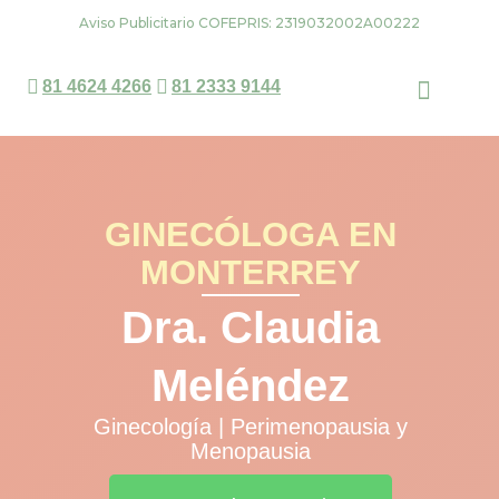
Ir
Aviso Publicitario COFEPRIS: 2319032002A00222
al
contenido
81 4624 4266
81 2333 9144
Dra. Claudia Meléndez
Agendar una cita
GINECÓLOGA EN
MONTERREY
Dra. Claudia
Meléndez
Ginecología | Perimenopausia y
Menopausia