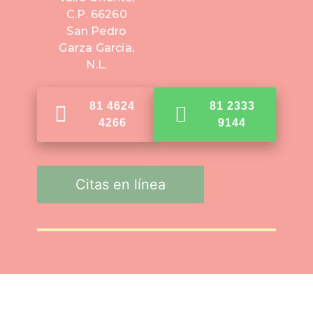
C.P. 66260
San Pedro
Garza García,
N.L.
81 4624
81 2333
4266
9144
Citas en línea