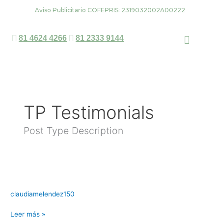
Ir
Aviso Publicitario COFEPRIS: 2319032002A00222
al
contenido
81 4624 4266
81 2333 9144
Dra. Claudia Meléndez
Agendar una cita
TP Testimonials
Post Type Description
claudiamelendez150
Leer más »