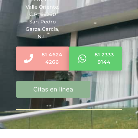
Valle Oriente,
C.P. 66260
San Pedro
Garza García,
N.L.
81 4624
81 2333
4266
9144
Citas en línea