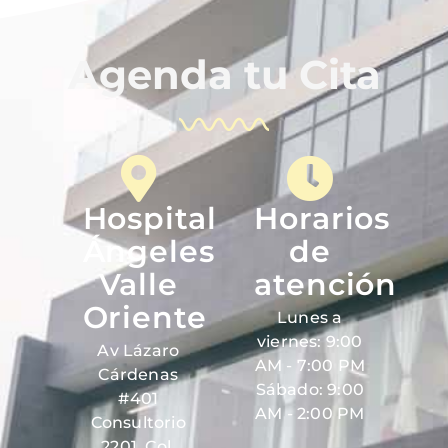
Agenda tu Cita
Hospital
Horarios
Ángeles
de
Valle
atención
Oriente
Lunes a
viernes: 9:00
Av Lázaro
AM - 7:00 PM
Cárdenas
Sábado: 9:00
#401
AM - 2:00 PM
Consultorio
2201, Col.