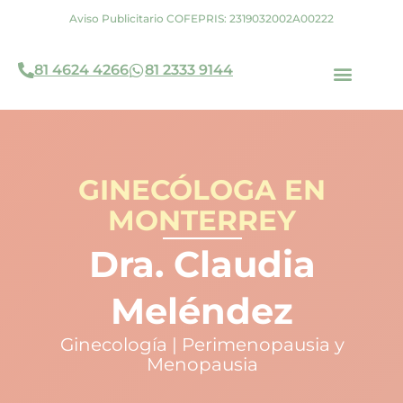
Ir
Aviso Publicitario COFEPRIS: 2319032002A00222
al
contenido
81 4624 4266
81 2333 9144
Dra. Claudia Meléndez
Agendar una cita
GINECÓLOGA EN
MONTERREY
Dra. Claudia
Meléndez
Ginecología | Perimenopausia y
Menopausia